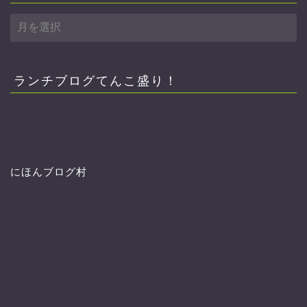
ア
ー
カ
イ
ブ
ランチブログてんこ盛り！
にほんブログ村