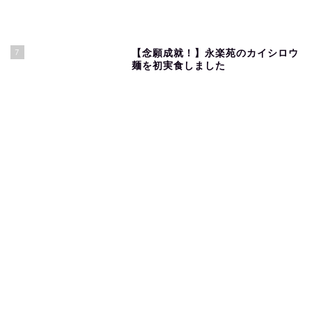
7
【念願成就！】永楽苑のカイシロウ
麺を初実食しました