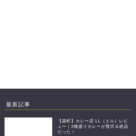
最新記事
【築町】カレー店 LL（エル）レビ
ュー｜3種盛りカレーが贅沢＆絶品
だった！