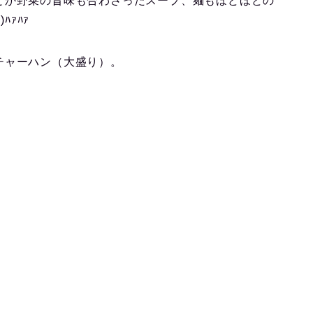
とか野菜の旨味も合わさったスープ、麺もほどほどの
ﾊｧﾊｧ
チャーハン（大盛り）。