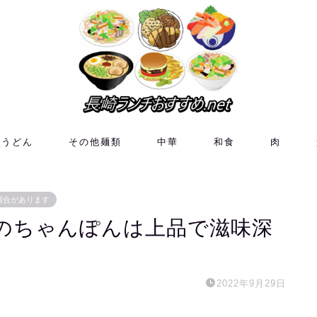
皿うどん
その他麺類
中華
和食
肉
場合があります
のちゃんぽんは上品で滋味深
2022年9月29日