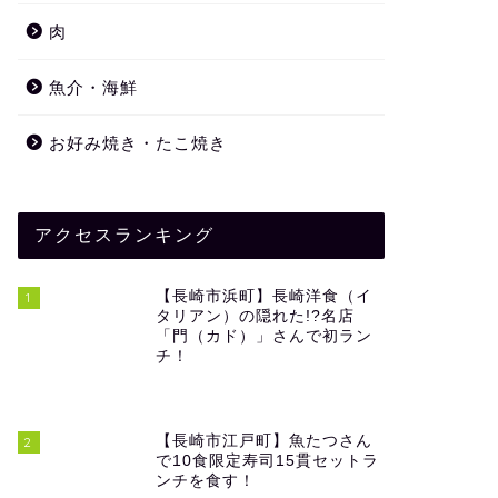
肉
魚介・海鮮
お好み焼き・たこ焼き
アクセスランキング
【長崎市浜町】長崎洋食（イ
1
タリアン）の隠れた!?名店
「門（カド）」さんで初ラン
チ！
【長崎市江戸町】魚たつさん
2
で10食限定寿司15貫セットラ
ンチを食す！