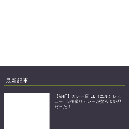
最新記事
【築町】カレー店 LL（エル）レビ
ュー｜3種盛りカレーが贅沢＆絶品
だった！