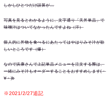
しかしひとつだけ誤算が…
写真を見るとわかるように、文字通り「天丼単品」で
味噌汁はついてなかったんですよね（汗）
個人的に丼物を食べるにあたってはやはりみそ汁が欲
しいところです（爆）
なので浜康さんで上記単品メニューを注文する際は、
一緒にみそ汁もオーダーすることをおすすめします(・
∀・)b
※2021/2/27追記