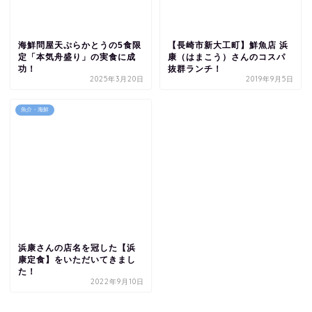
海鮮問屋天ぷらかとうの5食限
【長崎市新大工町】鮮魚店 浜
定「本気舟盛り」の実食に成
康（はまこう）さんのコスパ
功！
抜群ランチ！
2025年3月20日
2019年9月5日
魚介・海鮮
浜康さんの店名を冠した【浜
康定食】をいただいてきまし
た！
2022年9月10日