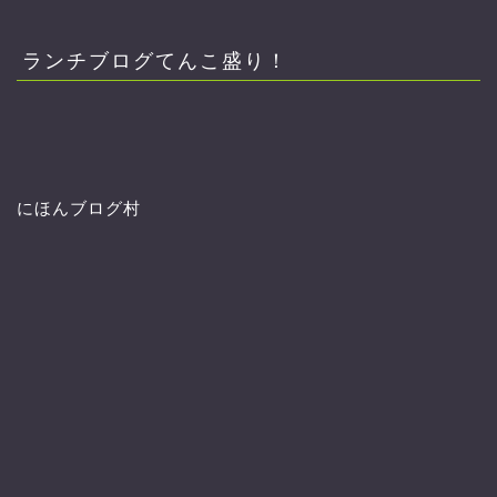
カ
イ
ブ
ランチブログてんこ盛り！
にほんブログ村