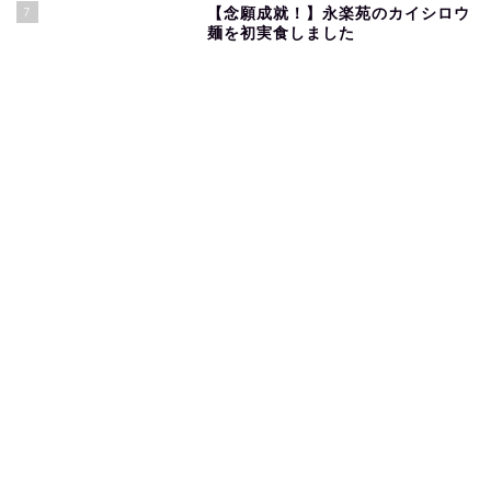
7
【念願成就！】永楽苑のカイシロウ
麺を初実食しました