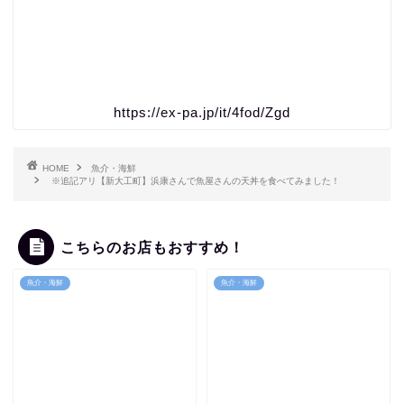
https://ex-pa.jp/it/4fod/Zgd
HOME
魚介・海鮮
※追記アリ【新大工町】浜康さんで魚屋さんの天丼を食べてみました！
こちらのお店もおすすめ！
魚介・海鮮
魚介・海鮮