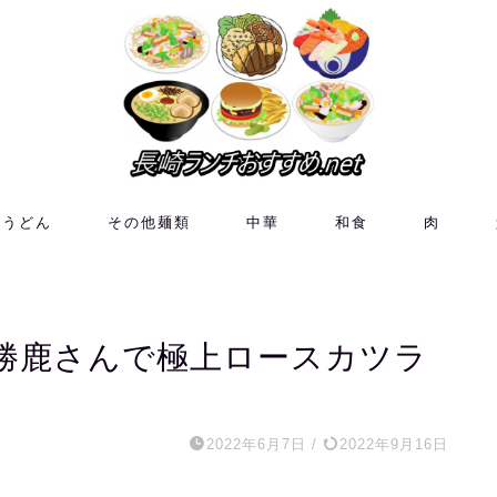
皿うどん
その他麺類
中華
和食
肉
勝鹿さんで極上ロースカツラ
2022年6月7日
/
2022年9月16日