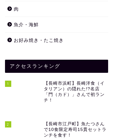
肉
魚介・海鮮
お好み焼き・たこ焼き
アクセスランキング
【長崎市浜町】長崎洋食（イ
1
タリアン）の隠れた!?名店
「門（カド）」さんで初ラン
チ！
【長崎市江戸町】魚たつさん
2
で10食限定寿司15貫セットラ
ンチを食す！